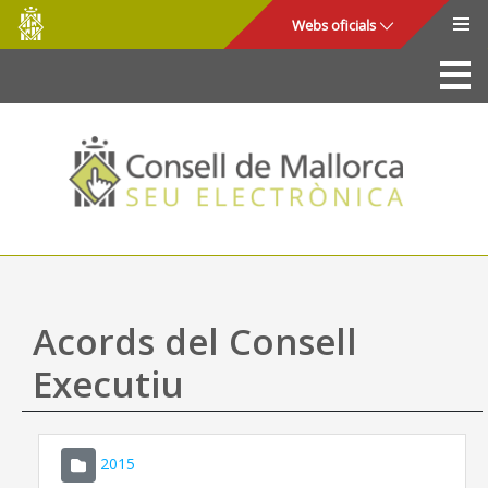
Consell
Salta al contingut principal
Webs oficials
de
Mallorca
La Seu
Consell de Mallorca
Accés i seguretat
Utilitats
Tràmits i serveis
Acords del Consell
Mapa web
Executiu
Ajuda
2015