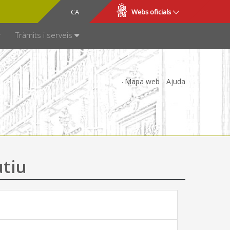
CA
ES
Webs oficials
SPARÈNCIA
Tràmits i serveis
Mapa web
Ajuda
utiu