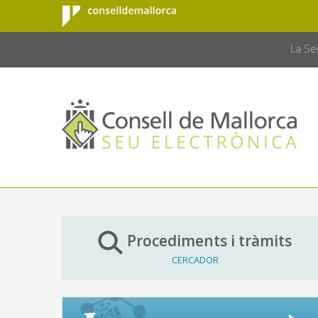
Consell de
Salta al contingut principal
CONSELL 
Mallorca
La Se
Procediments i tràmits
CERCADOR