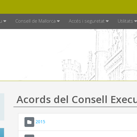
DE MALLORCA
MALLORCA.ES
TRAN
SEU ELECTRÒNICA
u
Consell de Mallorca
Accés i seguretat
Utilitats
Acords del Consell Exec
2015