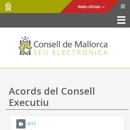
Consell
Salta al contingut principal
Webs oficials
de
Mallorca
La Seu
Consell de Mallorca
Accés i seguretat
Utilitats
Tràmits i serveis
Acords del Consell
Mapa web
Executiu
Ajuda
2015