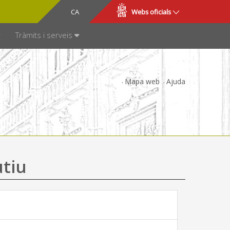
CA
ES
Webs oficials
SPARÈNCIA
Tràmits i serveis
Mapa web
Ajuda
utiu