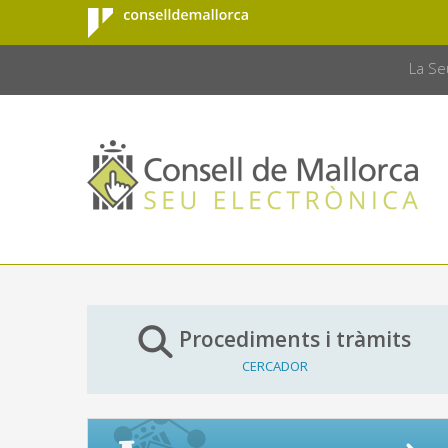
Consell de
Salta al contingut principal
CONSELL 
Mallorca
La Se
Procediments i tràmits
CERCADOR