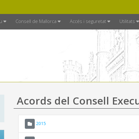
DE MALLORCA
MALLORCA.ES
TRAN
SEU ELECTRÒNICA
u
Consell de Mallorca
Accés i seguretat
Utilitats
Acords del Consell Exec
2015