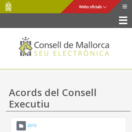
Consell
Salta al contingut principal
Webs oficials
de
Mallorca
La Seu
Consell de Mallorca
Accés i seguretat
Utilitats
Tràmits i serveis
Acords del Consell
Mapa web
Executiu
Ajuda
2015