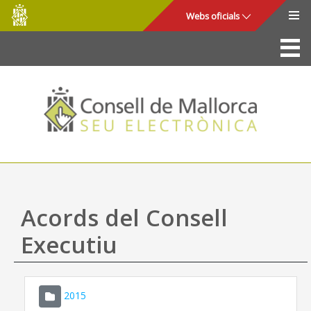
Consell
Salta al contingut principal
Webs oficials
de
Mallorca
La Seu
Consell de Mallorca
Accés i seguretat
Utilitats
Tràmits i serveis
Acords del Consell
Mapa web
Executiu
Ajuda
2015