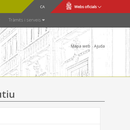
CA
ES
Webs oficials
SPARÈNCIA
Tràmits i serveis
Mapa web
Ajuda
utiu