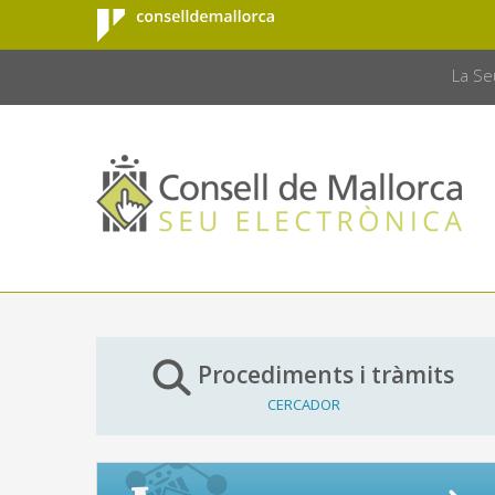
Consell de
Salta al contingut principal
CONSELL 
Mallorca
La Se
Procediments i tràmits
CERCADOR