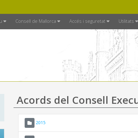
DE MALLORCA
MALLORCA.ES
TRAN
SEU ELECTRÒNICA
u
Consell de Mallorca
Accés i seguretat
Utilitats
Acords del Consell Exec
2015