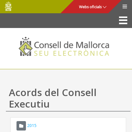
Consell
Salta al contingut principal
Webs oficials
de
Mallorca
La Seu
Consell de Mallorca
Accés i seguretat
Utilitats
Tràmits i serveis
Acords del Consell
Mapa web
Executiu
Ajuda
2015