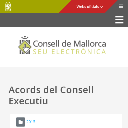
Consell
Salta al contingut principal
Webs oficials
de
Mallorca
La Seu
Consell de Mallorca
Accés i seguretat
Utilitats
Tràmits i serveis
Acords del Consell
Mapa web
Executiu
Ajuda
2015