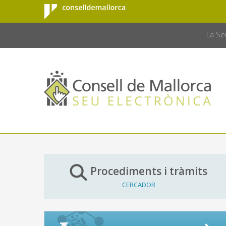
Consell de
Salta al contingut principal
CONSELL 
Mallorca
La Se
Procediments i tràmits
CERCADOR