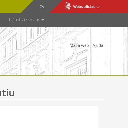
CA
ES
Webs oficials
SPARÈNCIA
Tràmits i serveis
Mapa web
Ajuda
utiu