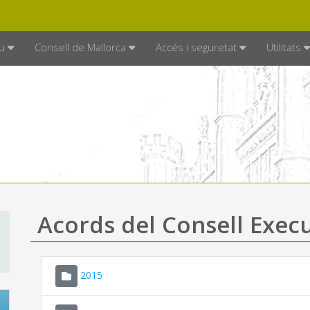
DE MALLORCA
MALLORCA.ES
TRAN
SEU ELECTRÒNICA
u
Consell de Mallorca
Accés i seguretat
Utilitats
Acords del Consell Exec
2015