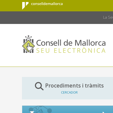
Consell de
Salta al contingut principal
CONSELL 
Mallorca
La Se
Procediments i tràmits
CERCADOR