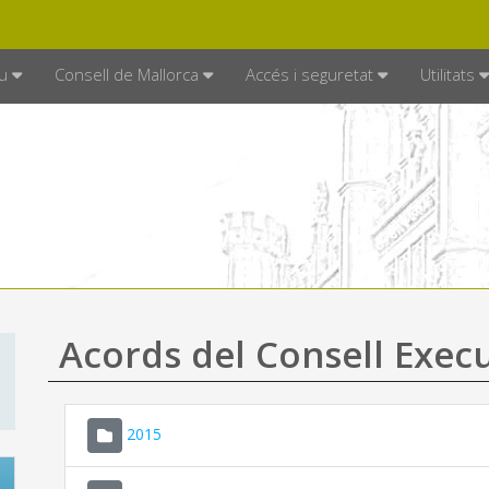
DE MALLORCA
MALLORCA.ES
TRAN
SEU ELECTRÒNICA
u
Consell de Mallorca
Accés i seguretat
Utilitats
Acords del Consell Exec
2015