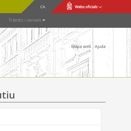
CA
ES
Webs oficials
SPARÈNCIA
Tràmits i serveis
Mapa web
Ajuda
utiu