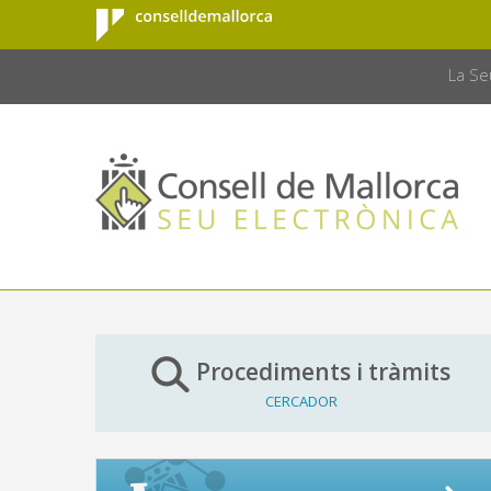
Consell de
Salta al contingut principal
CONSELL 
Mallorca
La Se
Procediments i tràmits
CERCADOR