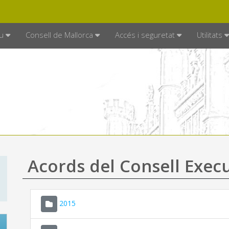
DE MALLORCA
MALLORCA.ES
TRAN
SEU ELECTRÒNICA
u
Consell de Mallorca
Accés i seguretat
Utilitats
Acords del Consell Exec
2015