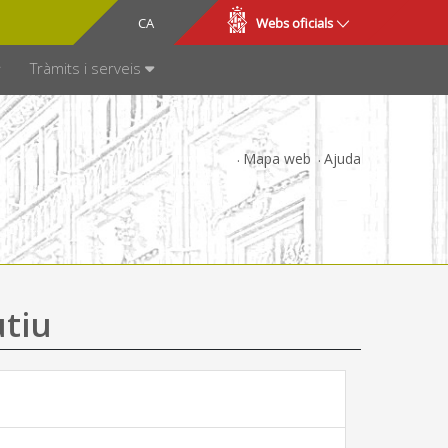
CA
ES
Webs oficials
SPARÈNCIA
Tràmits i serveis
Mapa web
Ajuda
utiu