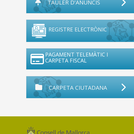
TAULER D'ANUNCIS
REGISTRE ELECTRÒNIC
PAGAMENT TELEMÀTIC I
CARPETA FISCAL
CARPETA CIUTADANA