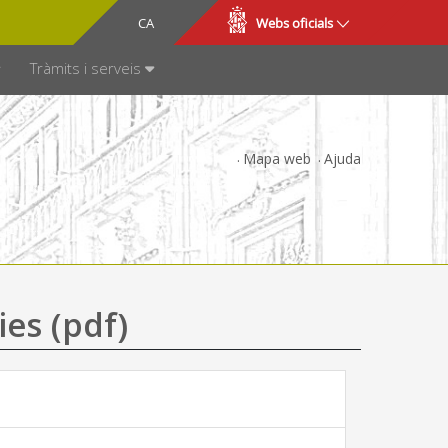
CA
ES
Webs oficials
SPARÈNCIA
Tràmits i serveis
Mapa web
Ajuda
ies (pdf)