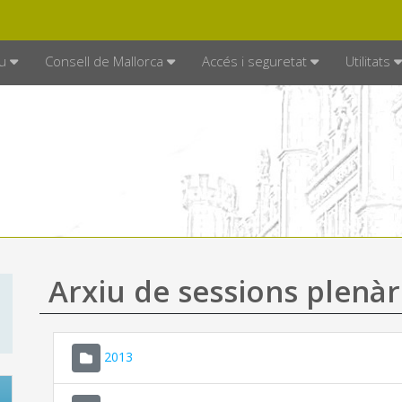
DE MALLORCA
MALLORCA.ES
TRAN
SEU ELECTRÒNICA
u
Consell de Mallorca
Accés i seguretat
Utilitats
Arxiu de sessions plenàr
2013