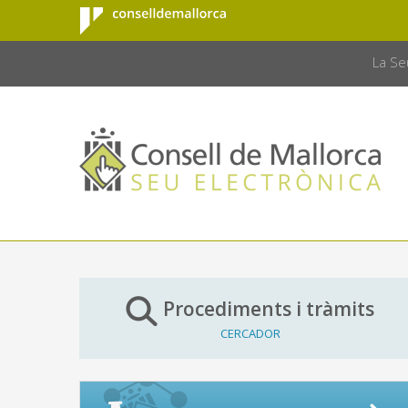
Consell de
Salta al contingut principal
CONSELL 
Mallorca
La Se
Procediments i tràmits
CERCADOR