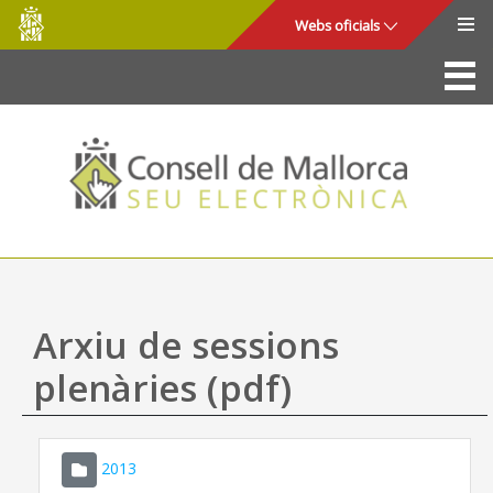
Consell
Salta al contingut principal
Webs oficials
de
Mallorca
La Seu
Consell de Mallorca
Accés i seguretat
Utilitats
Tràmits i serveis
Arxiu de sessions
Mapa web
plenàries (pdf)
Ajuda
2013
CONSELL DE MALLORCA