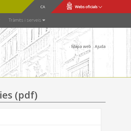
CA
ES
Webs oficials
SPARÈNCIA
Tràmits i serveis
Mapa web
Ajuda
ies (pdf)