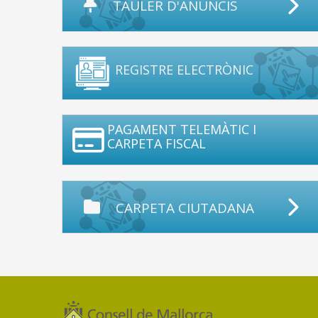
TAULER D'ANUNCIS
REGISTRE ELECTRÒNIC
PAGAMENT TELEMÀTIC I
CARPETA FISCAL
CARPETA CIUTADANA