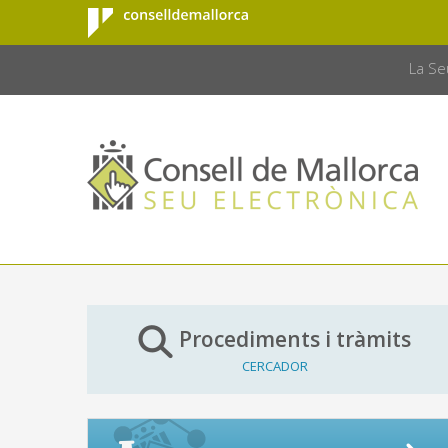
Consell de
Salta al contingut principal
CONSELL 
Mallorca
La Se
Procediments i tràmits
CERCADOR