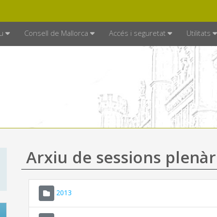
DE MALLORCA
MALLORCA.ES
TRAN
SEU ELECTRÒNICA
u
Consell de Mallorca
Accés i seguretat
Utilitats
Arxiu de sessions plenàr
2013