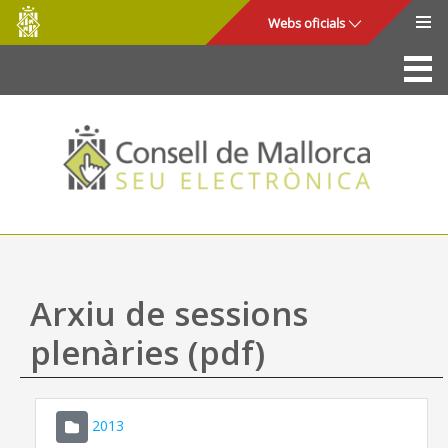
Consell
Salta al contingut principal
Webs oficials
de
Mallorca
La Seu
Consell de Mallorca
Accés i seguretat
Utilitats
Tràmits i serveis
Arxiu de sessions
Mapa web
plenàries (pdf)
Ajuda
2013
CONSELL DE MALLORCA