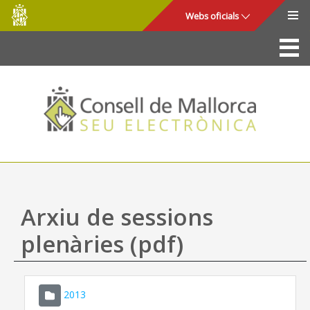
Consell
Salta al contingut principal
Webs oficials
de
Mallorca
La Seu
Consell de Mallorca
Accés i seguretat
Utilitats
Tràmits i serveis
Arxiu de sessions
Mapa web
plenàries (pdf)
Ajuda
2013
CONSELL DE MALLORCA