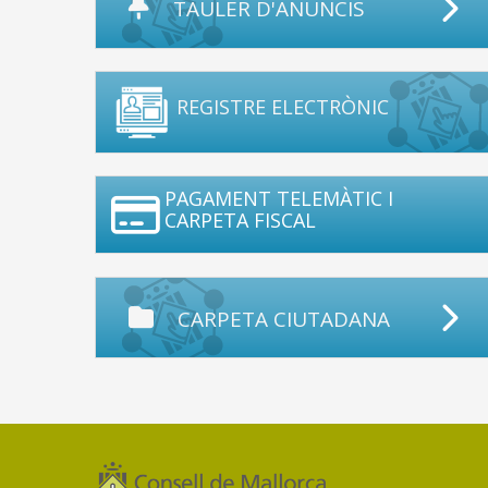
TAULER D'ANUNCIS
REGISTRE ELECTRÒNIC
PAGAMENT TELEMÀTIC I
CARPETA FISCAL
CARPETA CIUTADANA