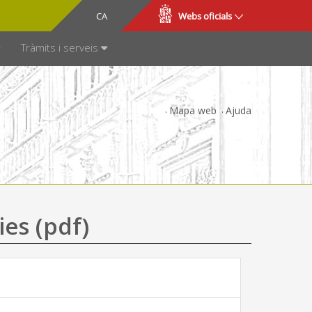
CA
ES
Webs oficials
SPARÈNCIA
Tràmits i serveis
Mapa web
Ajuda
ies (pdf)