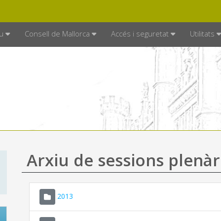
DE MALLORCA
MALLORCA.ES
TRAN
SEU ELECTRÒNICA
u
Consell de Mallorca
Accés i seguretat
Utilitats
Arxiu de sessions plenàr
2013