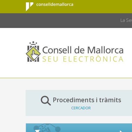
Consell de
Salta al contingut principal
CONSELL 
Mallorca
La Se
Procediments i tràmits
CERCADOR