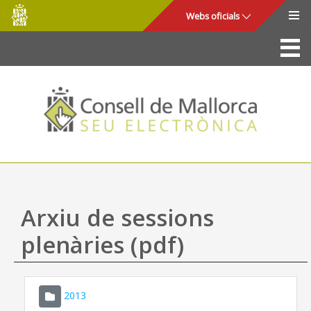
Consell
Salta al contingut principal
Webs oficials
de
Mallorca
La Seu
Consell de Mallorca
Accés i seguretat
Utilitats
Tràmits i serveis
Arxiu de sessions
Mapa web
plenàries (pdf)
Ajuda
2013
CONSELL DE MALLORCA