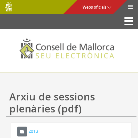
Consell
Salta al contingut principal
Webs oficials
de
Mallorca
La Seu
Consell de Mallorca
Accés i seguretat
Utilitats
Tràmits i serveis
Arxiu de sessions
Mapa web
plenàries (pdf)
Ajuda
2013
CONSELL DE MALLORCA