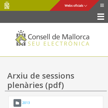
Consell
Salta al contingut principal
Webs oficials
de
Mallorca
La Seu
Consell de Mallorca
Accés i seguretat
Utilitats
Tràmits i serveis
Arxiu de sessions
Mapa web
plenàries (pdf)
Ajuda
2013
CONSELL DE MALLORCA