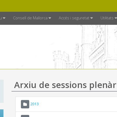
DE MALLORCA
MALLORCA.ES
TRAN
SEU ELECTRÒNICA
u
Consell de Mallorca
Accés i seguretat
Utilitats
Arxiu de sessions plenàr
2013