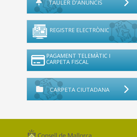
TAULER D'ANUNCIS
REGISTRE ELECTRÒNIC
PAGAMENT TELEMÀTIC I
CARPETA FISCAL
CARPETA CIUTADANA