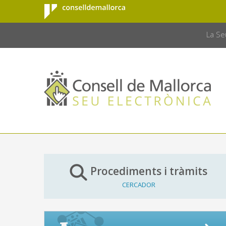
Consell de
Salta al contingut principal
CONSELL 
Mallorca
La Se
Procediments i tràmits
CERCADOR