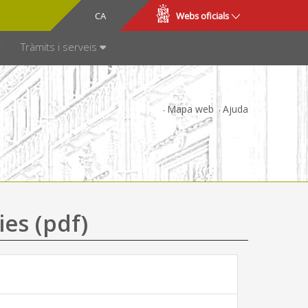
CA
ES
Webs oficials
SPARÈNCIA
Tràmits i serveis
Mapa web
Ajuda
ies (pdf)