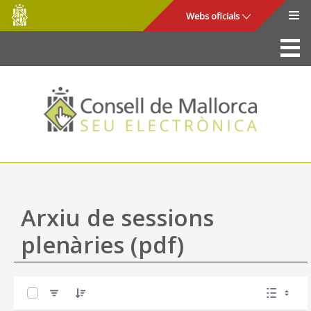
Consell
Salta al contingut principal
Webs oficials
de
Mallorca
La Seu
Consell de Mallorca
Accés i seguretat
Utilitats
Tràmits i serveis
Arxiu de sessions
Mapa web
plenàries (pdf)
Ajuda
0 de 17 Articles seleccionats