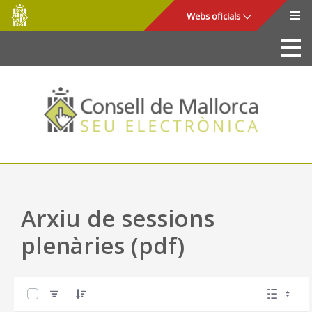
Consell
Salta al contingut principal
Webs oficials
de
Mallorca
La Seu
Consell de Mallorca
Accés i seguretat
Utilitats
Tràmits i serveis
Arxiu de sessions
Mapa web
plenàries (pdf)
Ajuda
0 de 17 Articles seleccionats