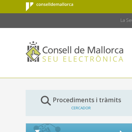
Consell de
Salta al contingut principal
CONSELL 
Mallorca
La Se
Procediments i tràmits
CERCADOR