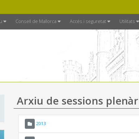
DE MALLORCA
MALLORCA.ES
TRAN
SEU ELECTRÒNICA
u
Consell de Mallorca
Accés i seguretat
Utilitats
Arxiu de sessions plenàr
2013