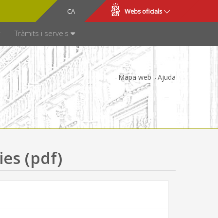
CA
ES
Webs oficials
SPARÈNCIA
Tràmits i serveis
Mapa web
Ajuda
ies (pdf)