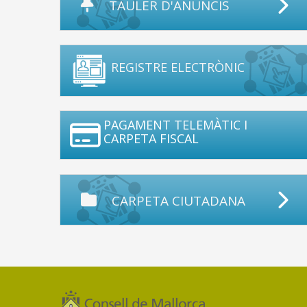
TAULER D'ANUNCIS
REGISTRE ELECTRÒNIC
PAGAMENT TELEMÀTIC I
CARPETA FISCAL
CARPETA CIUTADANA