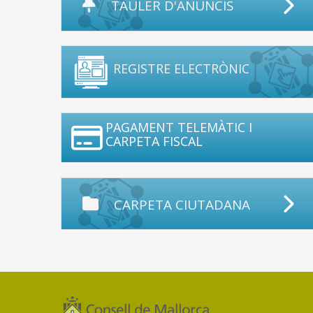
TAULER D'ANUNCIS
REGISTRE ELECTRÒNIC
PAGAMENT TELEMÀTIC I
CARPETA FISCAL
CARPETA CIUTADANA