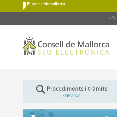
Consell de
Salta al contingut principal
CONSELL 
Mallorca
La Se
Procediments i tràmits
CERCADOR