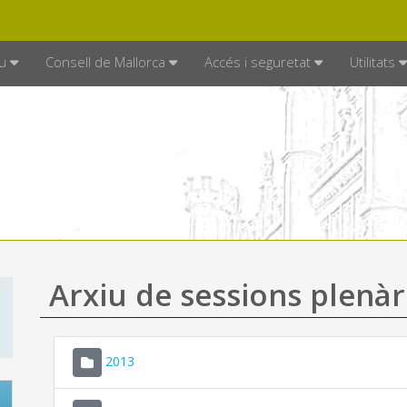
DE MALLORCA
MALLORCA.ES
TRAN
SEU ELECTRÒNICA
u
Consell de Mallorca
Accés i seguretat
Utilitats
Arxiu de sessions plenàr
2013