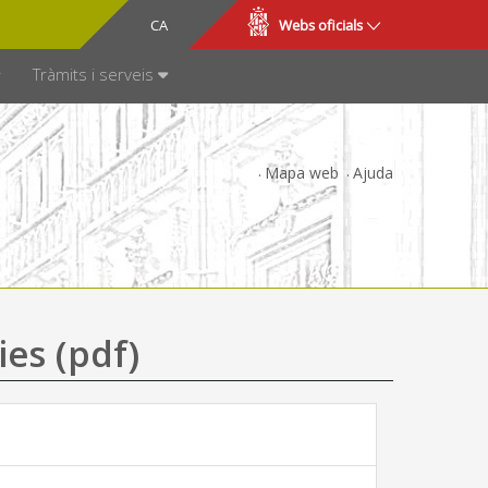
CA
ES
Webs oficials
SPARÈNCIA
Tràmits i serveis
Mapa web
Ajuda
ies (pdf)