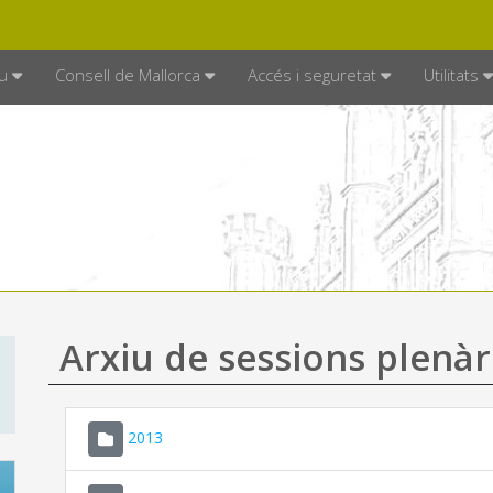
DE MALLORCA
MALLORCA.ES
TRAN
SEU ELECTRÒNICA
u
Consell de Mallorca
Accés i seguretat
Utilitats
Arxiu de sessions plenàr
2013