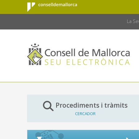
Consell de
Salta al contingut principal
CONSELL 
Mallorca
La Se
Procediments i tràmits
CERCADOR