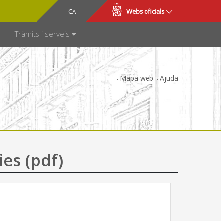
CA
ES
Webs oficials
SPARÈNCIA
Tràmits i serveis
Mapa web
Ajuda
ies (pdf)