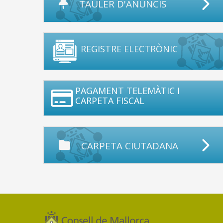
TAULER D'ANUNCIS
REGISTRE ELECTRÒNIC
PAGAMENT TELEMÀTIC I
CARPETA FISCAL
CARPETA CIUTADANA