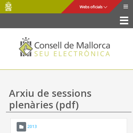
Consell
Salta al contingut principal
Webs oficials
de
Mallorca
La Seu
Consell de Mallorca
Accés i seguretat
Utilitats
Tràmits i serveis
Arxiu de sessions
Mapa web
plenàries (pdf)
Ajuda
2013
CONSELL DE MALLORCA