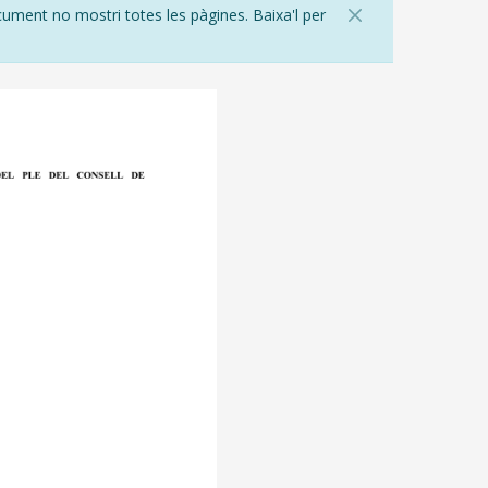
cument no mostri totes les pàgines. Baixa'l per