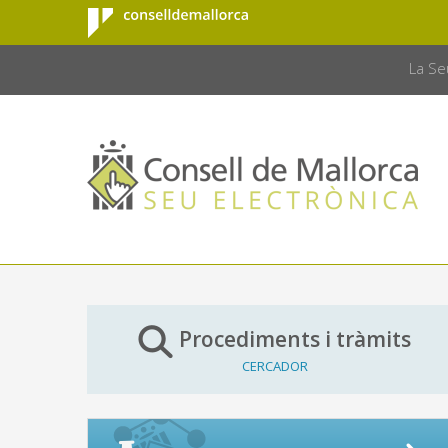
Consell de
Salta al contingut principal
CONSELL 
Mallorca
La Se
Procediments i tràmits
CERCADOR