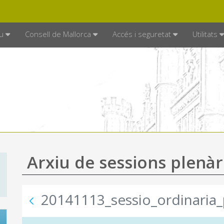
DE MALLORCA
MALLORCA.ES
TRAN
SEU ELECTRÒNICA
u
Consell de Mallorca
Accés i seguretat
Utilitats
Arxiu de sessions plenàr
20141113_sessio_ordinaria_