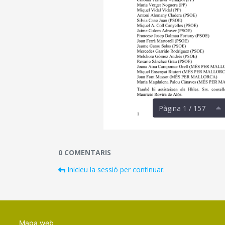
Pàgina 1 / 157
Documents i fitxers multimèdia
0 COMENTARIS
Inicieu la sessió per continuar.
Mapa web