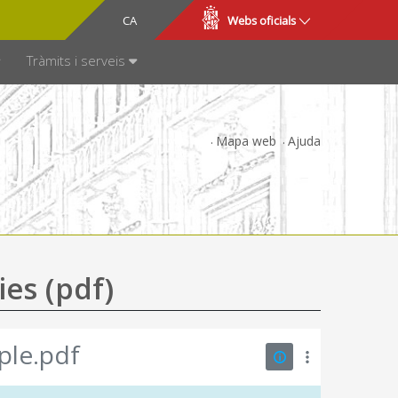
CA
ES
Webs oficials
SPARÈNCIA
Tràmits i serveis
Mapa web
Ajuda
ies (pdf)
ple.pdf