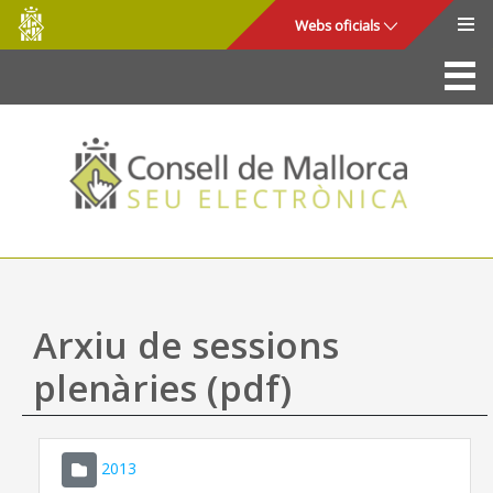
Consell
Salta al contingut principal
Webs oficials
de
Mallorca
La Seu
Consell de Mallorca
Accés i seguretat
Utilitats
Tràmits i serveis
Arxiu de sessions
Mapa web
plenàries (pdf)
Ajuda
2013
CONSELL DE MALLORCA