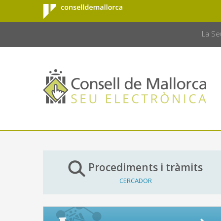
Consell de
Salta al contingut principal
CONSELL 
Mallorca
La Se
Procediments i tràmits
CERCADOR