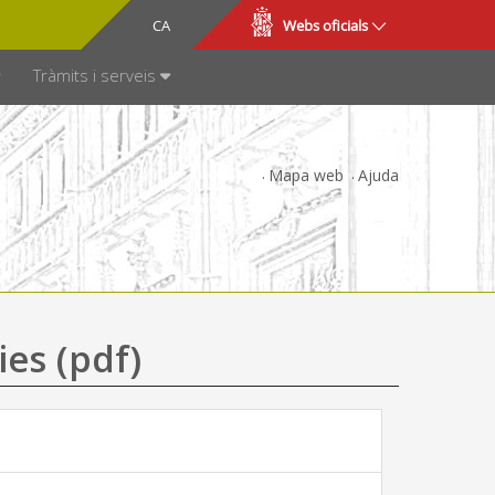
CA
ES
Webs oficials
SPARÈNCIA
Tràmits i serveis
Mapa web
Ajuda
ies (pdf)