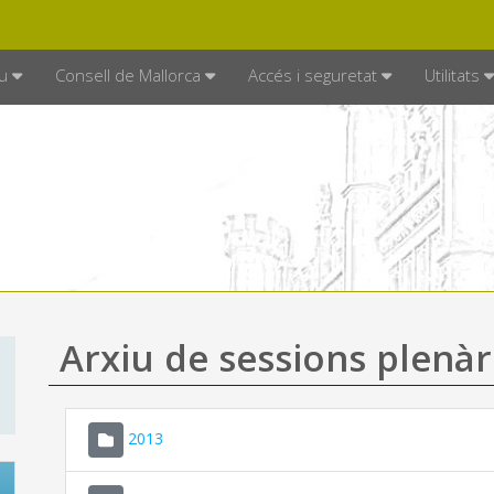
DE MALLORCA
MALLORCA.ES
TRAN
SEU ELECTRÒNICA
u
Consell de Mallorca
Accés i seguretat
Utilitats
Arxiu de sessions plenàr
2013