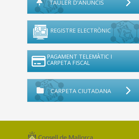
TAULER D'ANUNCIS
REGISTRE ELECTRÒNIC
PAGAMENT TELEMÀTIC I
CARPETA FISCAL
CARPETA CIUTADANA