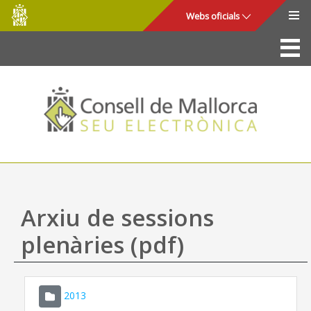
Consell
Salta al contingut principal
Webs oficials
de
Mallorca
La Seu
Consell de Mallorca
Accés i seguretat
Utilitats
Tràmits i serveis
Arxiu de sessions
Mapa web
plenàries (pdf)
Ajuda
2013
CONSELL DE MALLORCA