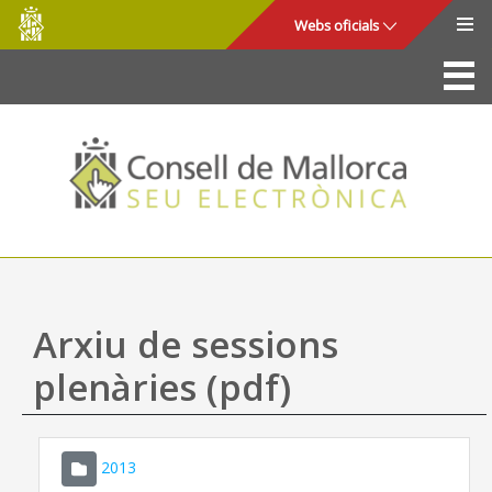
Consell
Salta al contingut principal
Webs oficials
de
Mallorca
La Seu
Consell de Mallorca
Accés i seguretat
Utilitats
Tràmits i serveis
Arxiu de sessions
Mapa web
plenàries (pdf)
Ajuda
2013
CONSELL DE MALLORCA