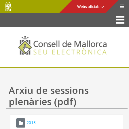
Consell
Salta al contingut principal
Webs oficials
de
Mallorca
La Seu
Consell de Mallorca
Accés i seguretat
Utilitats
Tràmits i serveis
Arxiu de sessions
Mapa web
plenàries (pdf)
Ajuda
2013
CONSELL DE MALLORCA