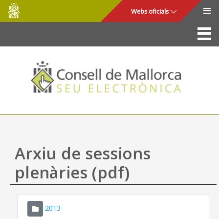
Consell
Salta al contingut principal
Webs oficials
de
Mallorca
La Seu
Consell de Mallorca
Accés i seguretat
Utilitats
Tràmits i serveis
Arxiu de sessions
Mapa web
plenàries (pdf)
Ajuda
2013
CONSELL DE MALLORCA