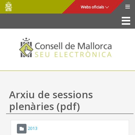
Consell
Salta al contingut principal
Webs oficials
de
Mallorca
La Seu
Consell de Mallorca
Accés i seguretat
Utilitats
Tràmits i serveis
Arxiu de sessions
Mapa web
plenàries (pdf)
Ajuda
2013
CONSELL DE MALLORCA