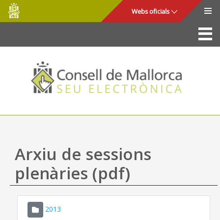
Consell
Salta al contingut principal
Webs oficials
de
Mallorca
La Seu
Consell de Mallorca
Accés i seguretat
Utilitats
Tràmits i serveis
Arxiu de sessions
Mapa web
plenàries (pdf)
Ajuda
2013
CONSELL DE MALLORCA