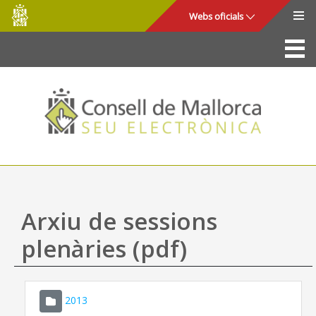
Consell
Salta al contingut principal
Webs oficials
de
Mallorca
La Seu
Consell de Mallorca
Accés i seguretat
Utilitats
Tràmits i serveis
Arxiu de sessions
Mapa web
plenàries (pdf)
Ajuda
2013
CONSELL DE MALLORCA