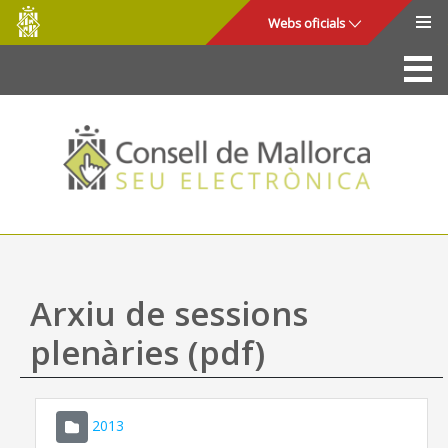
Consell
Salta al contingut principal
Webs oficials
de
Mallorca
La Seu
Consell de Mallorca
Accés i seguretat
Utilitats
Tràmits i serveis
Arxiu de sessions
Mapa web
plenàries (pdf)
Ajuda
2013
CONSELL DE MALLORCA