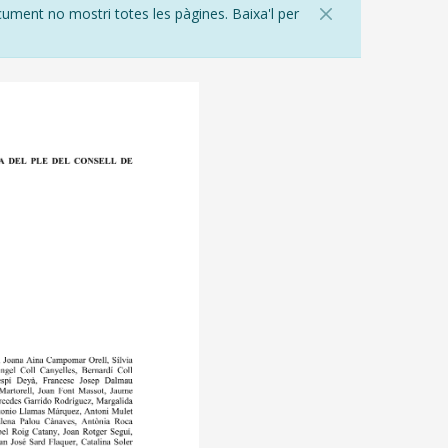
cument no mostri totes les pàgines. Baixa'l per