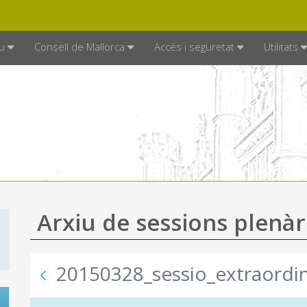
DE MALLORCA
MALLORCA.ES
TRAN
SEU ELECTRÒNICA
u
Consell de Mallorca
Accés i seguretat
Utilitats
Arxiu de sessions plenàr
20150328_sessio_extraordin