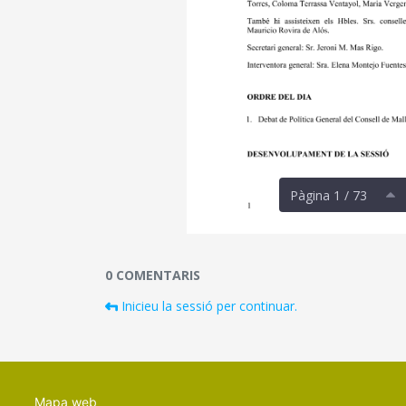
Pàgina 1 / 73
Documents i fitxers multimèdia
0 COMENTARIS
Inicieu la sessió per continuar.
Mapa web