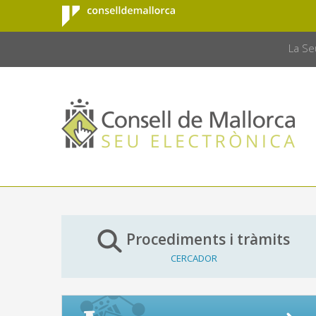
Consell de
Salta al contingut principal
CONSELL 
Mallorca
La Se
Procediments i tràmits
CERCADOR