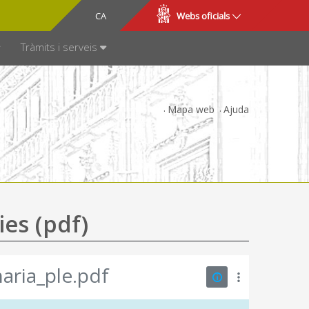
CA
ES
Webs oficials
SPARÈNCIA
Tràmits i serveis
Mapa web
Ajuda
ies (pdf)
aria_ple.pdf