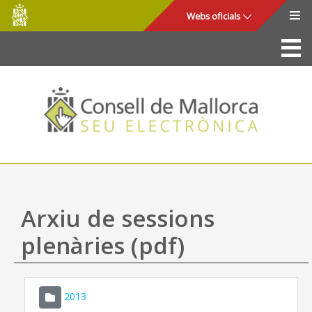
Consell
Salta al contingut principal
Webs oficials
de
Mallorca
La Seu
Consell de Mallorca
Accés i seguretat
Utilitats
Tràmits i serveis
Arxiu de sessions
Mapa web
plenàries (pdf)
Ajuda
2013
CONSELL DE MALLORCA