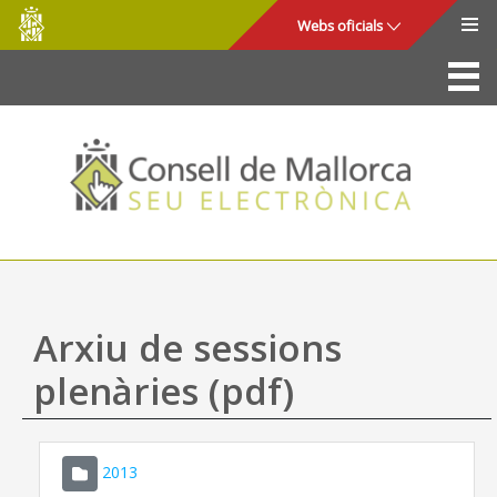
Consell
Salta al contingut principal
Webs oficials
de
Mallorca
La Seu
Consell de Mallorca
Accés i seguretat
Utilitats
Tràmits i serveis
Arxiu de sessions
Mapa web
plenàries (pdf)
Ajuda
2013
CONSELL DE MALLORCA