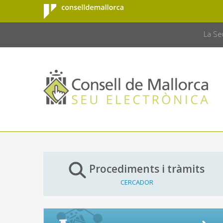
Consell de
Salta al contingut principal
CONSELL 
Mallorca
La Se
Procediments i tràmits
CERCADOR