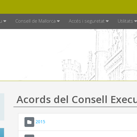
DE MALLORCA
MALLORCA.ES
TRAN
SEU ELECTRÒNICA
u
Consell de Mallorca
Accés i seguretat
Utilitats
Acords del Consell Exec
2015