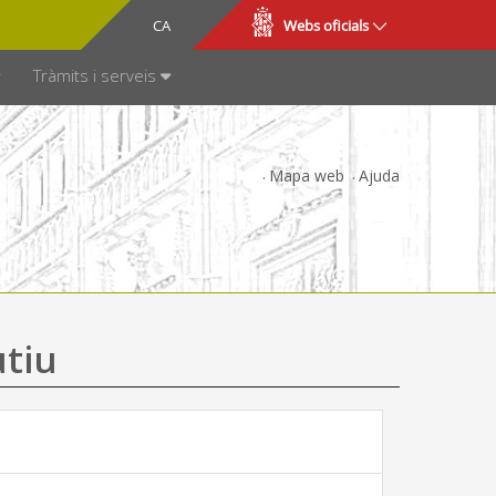
CA
ES
Webs oficials
SPARÈNCIA
Tràmits i serveis
Mapa web
Ajuda
utiu