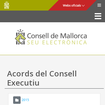
Consell
Salta al contingut principal
Webs oficials
de
Mallorca
La Seu
Consell de Mallorca
Accés i seguretat
Utilitats
Tràmits i serveis
Acords del Consell
Mapa web
Executiu
Ajuda
2015