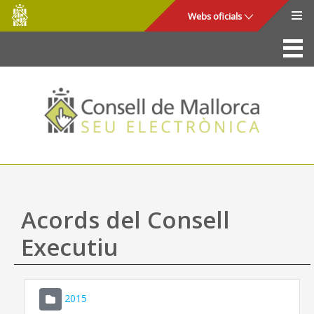
Consell
Salta al contingut principal
Webs oficials
de
Mallorca
La Seu
Consell de Mallorca
Accés i seguretat
Utilitats
Tràmits i serveis
Acords del Consell
Mapa web
Executiu
Ajuda
2015