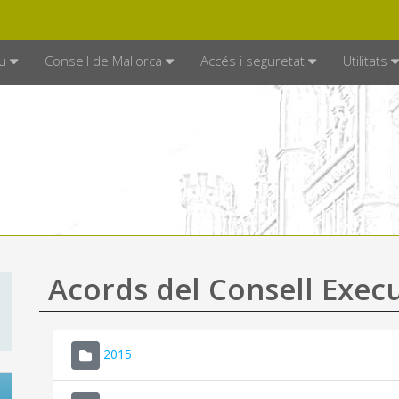
DE MALLORCA
MALLORCA.ES
TRAN
SEU ELECTRÒNICA
u
Consell de Mallorca
Accés i seguretat
Utilitats
Acords del Consell Exec
2015