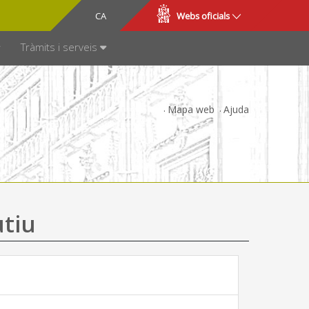
CA
ES
Webs oficials
SPARÈNCIA
Tràmits i serveis
Mapa web
Ajuda
utiu