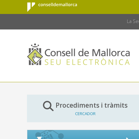
Consell de
Salta al contingut principal
CONSELL 
Mallorca
La Se
Procediments i tràmits
CERCADOR