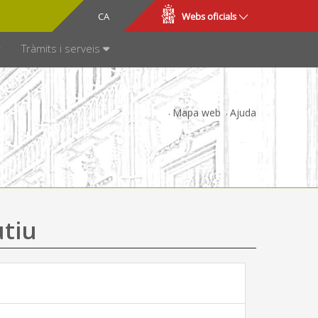
CA
ES
Webs oficials
SPARÈNCIA
Tràmits i serveis
Mapa web
Ajuda
utiu