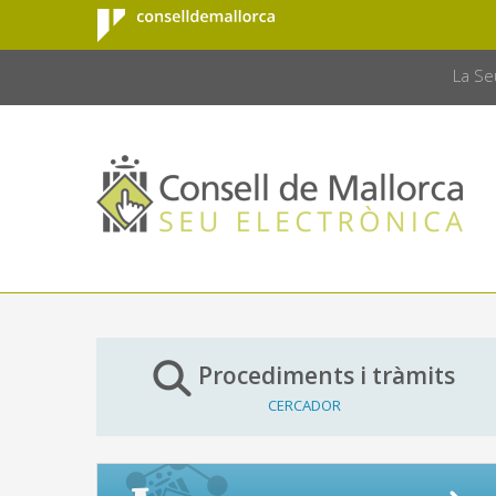
Consell de
Salta al contingut principal
CONSELL 
Mallorca
La Se
Procediments i tràmits
CERCADOR