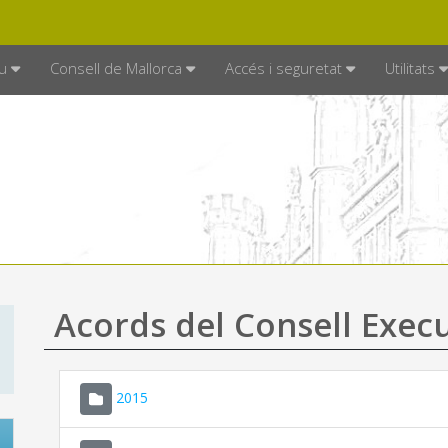
DE MALLORCA
MALLORCA.ES
TRAN
SEU ELECTRÒNICA
u
Consell de Mallorca
Accés i seguretat
Utilitats
Acords del Consell Exec
2015