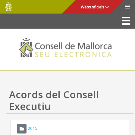
Consell
Salta al contingut principal
Webs oficials
de
Mallorca
La Seu
Consell de Mallorca
Accés i seguretat
Utilitats
Tràmits i serveis
Acords del Consell
Mapa web
Executiu
Ajuda
2015