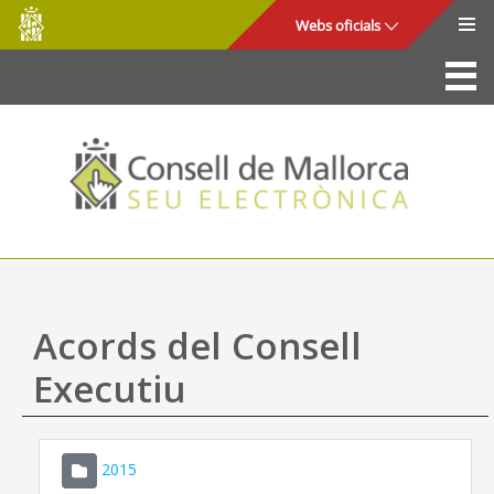
Consell
Salta al contingut principal
Webs oficials
de
Mallorca
La Seu
Consell de Mallorca
Accés i seguretat
Utilitats
Tràmits i serveis
Acords del Consell
Mapa web
Executiu
Ajuda
2015