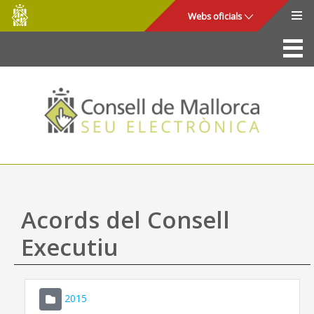
Consell
Salta al contingut principal
Webs oficials
de
Mallorca
La Seu
Consell de Mallorca
Accés i seguretat
Utilitats
Tràmits i serveis
Acords del Consell
Mapa web
Executiu
Ajuda
2015